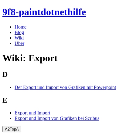
9f8-paintdotnethilfe
Home
Blog
Wiki
Über
Wiki: Export
D
Der Export und Import von Grafiken mit Powerpoint
E
Export und Import
Export und Import von Grafiken bei Scribus
Ʌ2TopɅ